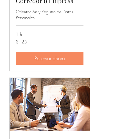
Corredor o Empresa
Orientación y Registro de Datos
Personales
1 h
125
$125
dólares
estadounidenses
Reservar ahora