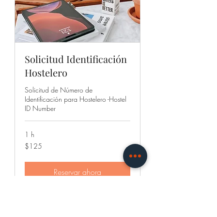
Solicitud Identificación
Hostelero
Solicitud de Número de
Identificación para Hostelero -Hostel
ID Number
1 h
125
$125
dólares
estadounidenses
Reservar ahora