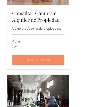
Consulta -Compra o
Alquiler de Propiedad
Compra o Alquiler de propiedades
45 min
60
$60
dólares
estadounidenses
Reservar ahora