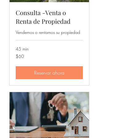
Consulta -Venta o
Renta de Propiedad
Vendemos o rentamos su propiedad
45 min
60
$60
dólares
estadounidenses
Reservar ahora