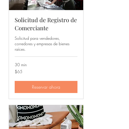
Solicitud de Registro de
Comerciante
Solicitud para vendedores,
corredores y empresas de bienes
raíces.
30 min
65
$65
dólares
estadounidenses
Reservar ahora