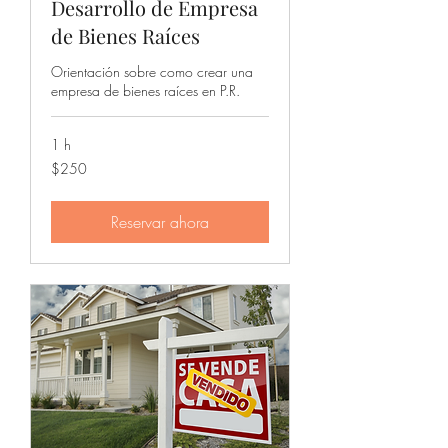
Desarrollo de Empresa
de Bienes Raíces
Orientación sobre como crear una
empresa de bienes raíces en P.R.
1 h
250
$250
dólares
estadounidenses
Reservar ahora