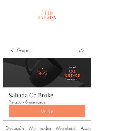
Grupos
Sahada Co Broke
Privado
·
6 miembros
Unirse
Discusión
Multimedia
Miembros
Acerca de