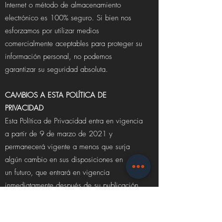
Internet o método de almacenamiento
electrónico es 100% seguro. Si bien nos
esforzamos por utilizar medios
comercialmente aceptables para proteger su
información personal, no podemos
garantizar su seguridad absoluta.
​CAMBIOS A ESTA POLÍTICA DE
PRIVACIDAD
Esta Política de Privacidad entra en vigencia
a partir de 9 de marzo de 2021 y
permanecerá vigente a menos que surja
algún cambio en sus disposiciones en
un futuro, que entrará en vigencia
inmediatamente después de su publicación
en esta página.
Nos reservamos el derecho de actualizar o