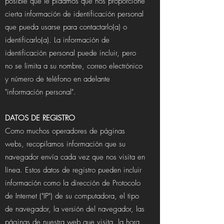
posible que le pidamos que nos proporcione
cierta información de identificación personal
que pueda usarse para contactarlo(a) o
identificarlo(a). La información de
identificación personal puede incluir, pero
no se limita a su nombre, correo electrónico
y número de teléfono en adelante
"información personal".
DATOS DE REGISTRO
Como muchos operadores de páginas
webs, recopilamos información que su
navegador envía cada vez que nos visita en
línea. Estos datos de registro pueden incluir
información como la dirección de Protocolo
de Internet ("IP") de su computadora, el tipo
de navegador, la versión del navegador, las
páginas de nuestra web que visita, la hora